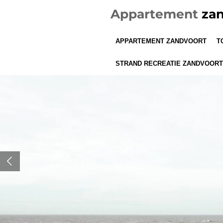
Ga
Appartement
zan
direct
naar
APPARTEMENT ZANDVOORT
T
de
hoofdinhoud
STRAND RECREATIE ZANDVOORT