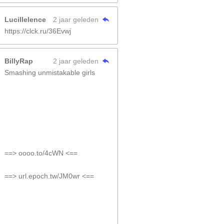
Lucillelence
2 jaar geleden
https://clck.ru/36Evwj
BillyRap
2 jaar geleden
Smashing unmistakable girls
==> oooo.to/4cWN <==
==> url.epoch.tw/JM0wr <==