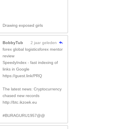
Drawing exposed girls
BobbyTub
2 jaar geleden
forex global logisticsforex mentor
review
SpeedyIndex - fast indexing of
links in Google
https://guest.link/PRQ
The latest news: Cryptocurrency
chased new records
http://btc.ikzoek.eu
#BURAGURU1957@@