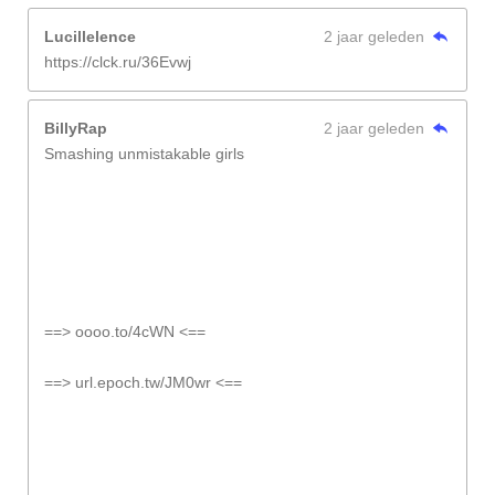
Lucillelence
2 jaar geleden
https://clck.ru/36Evwj
BillyRap
2 jaar geleden
Smashing unmistakable girls
==> oooo.to/4cWN <==
==> url.epoch.tw/JM0wr <==