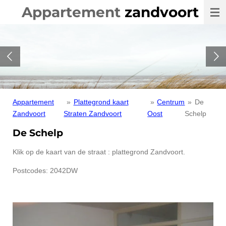
Appartement
zandvoort
Ga
direct
naar
de
hoofdinhoud
Appartement
»
Plattegrond kaart
»
Centrum
»
De
Zandvoort
Straten Zandvoort
Oost
Schelp
De Schelp
Klik op de kaart van de straat : plattegrond Zandvoort.
Postcodes: 2042DW