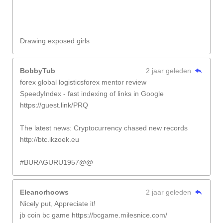
Drawing exposed girls
BobbyTub
2 jaar geleden
forex global logisticsforex mentor review
SpeedyIndex - fast indexing of links in Google
https://guest.link/PRQ
The latest news: Cryptocurrency chased new records
http://btc.ikzoek.eu
#BURAGURU1957@@
Eleanorhoows
2 jaar geleden
Nicely put, Appreciate it!
jb coin bc game https://bcgame.milesnice.com/