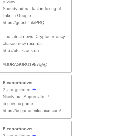
review
SpeedyIndex - fast indexing of
links in Google
https://guest.link/PRQ
The latest news: Cryptocurrency
chased new records
http://btc.ikzoek.eu
#BURAGURU1957@@
Eleanorhoows
2 jaar geleden
Nicely put, Appreciate it!
jb coin bc game
https://bcgame.milesnice.com/
Eleanorhoows
2 jaar geleden