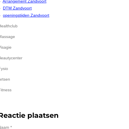
Arrangement Zandvoort
DTM Zandvoort
openingstijden Zandvoort
Healthclub
Massage
Visagie
Beautycenter
Fysio
Artsen
Fitness
Reactie plaatsen
Naam *