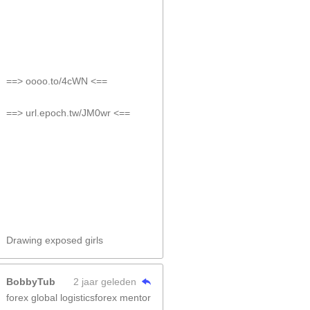
==> oooo.to/4cWN <==
==> url.epoch.tw/JM0wr <==
Drawing exposed girls
BobbyTub
2 jaar geleden
forex global logisticsforex mentor