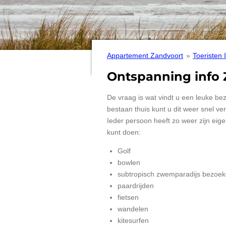
Appartement Zandvoort
»
Toeristen 
Ontspanning info
De vraag is wat vindt u een leuke b
bestaan thuis kunt u dit weer snel ve
Ieder persoon heeft zo weer zijn eig
kunt doen:
Golf
bowlen
subtropisch zwemparadijs bezoe
paardrijden
fietsen
wandelen
kitesurfen