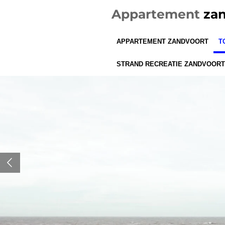
Ga
Appartement
zan
direct
naar
APPARTEMENT ZANDVOORT
T
de
hoofdinhoud
STRAND RECREATIE ZANDVOORT