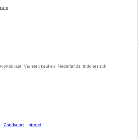
trum
:
avonds laat. Varieteit keuken: Nederlands, Indonesisch,
Zandvoort
strand