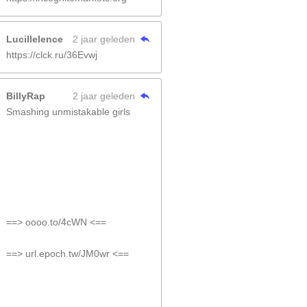
Lucillelence
2 jaar geleden
https://clck.ru/36Evwj
BillyRap
2 jaar geleden
Smashing unmistakable girls
==> oooo.to/4cWN <==
==> url.epoch.tw/JM0wr <==