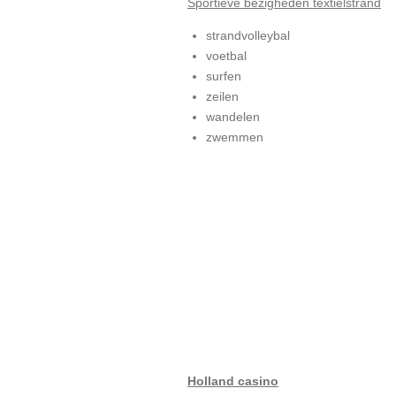
Sportieve bezigheden textielstrand
strandvolleybal
voetbal
surfen
zeilen
wandelen
zwemmen
Holland casino