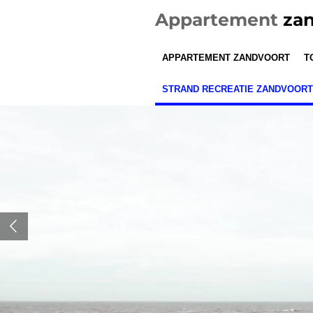
Ga
Appartement
zan
direct
naar
APPARTEMENT ZANDVOORT
T
de
hoofdinhoud
STRAND RECREATIE ZANDVOORT