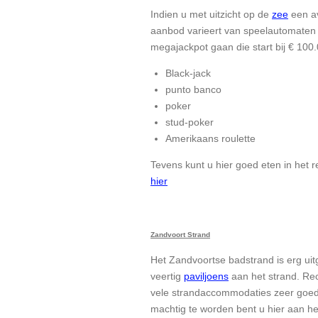
Indien u met uitzicht op de
zee
een av
aanbod varieert van speelautomaten 
megajackpot gaan die start bij € 100.
Black-jack
punto banco
poker
stud-poker
Amerikaans roulette
Tevens kunt u hier goed eten in het r
hier
Zandvoort Strand
Het Zandvoortse badstrand is erg uitg
veertig
paviljoens
aan het strand. Rec
vele strandaccommodaties zeer goed 
machtig te worden bent u hier aan het