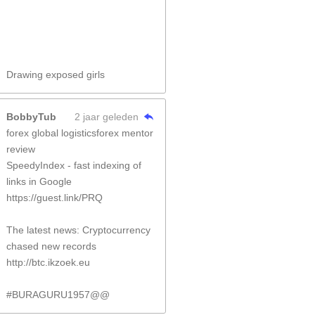
Drawing exposed girls
BobbyTub
2 jaar geleden
forex global logisticsforex mentor
review
SpeedyIndex - fast indexing of
links in Google
https://guest.link/PRQ
The latest news: Cryptocurrency
chased new records
http://btc.ikzoek.eu
#BURAGURU1957@@