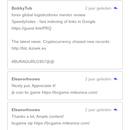
BobbyTub
2 jaar geleden
forex global logisticsforex mentor review
SpeedyIndex - fast indexing of links in Google
https://guest.link/PRQ
The latest news: Cryptocurrency chased new records
http://btc.ikzoek.eu
#BURAGURU1957@@
Eleanorhoows
2 jaar geleden
Nicely put, Appreciate it!
jb coin bc game https://bcgame.milesnice.com/
Eleanorhoows
2 jaar geleden
Thanks a lot, Ample content!
bcgame vip https://bcgame.milesnice.com/