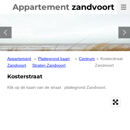
Appartement
zandvoort
Ga
direct
naar
de
hoofdinhoud
Appartement
»
Plattegrond kaart
»
Centrum
»
Kosterstraat
Zandvoort
Straten Zandvoort
Zandvoort
Kosterstraat
Klik op de kaart van de straat : plattegrond Zandvoort.