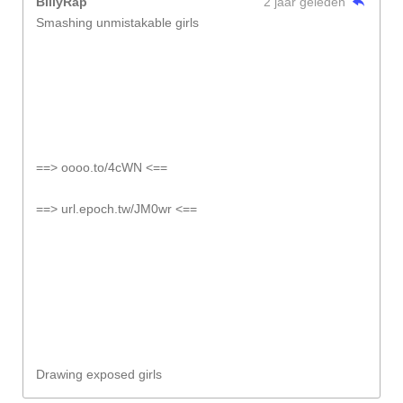
BillyRap
2 jaar geleden
Smashing unmistakable girls
==> oooo.to/4cWN <==
==> url.epoch.tw/JM0wr <==
Drawing exposed girls