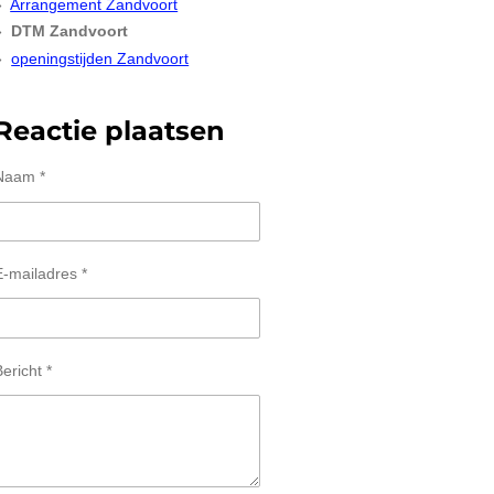
Arrangement Zandvoort
DTM Zandvoort
openingstijden Zandvoort
Reactie plaatsen
Naam *
E-mailadres *
ericht *