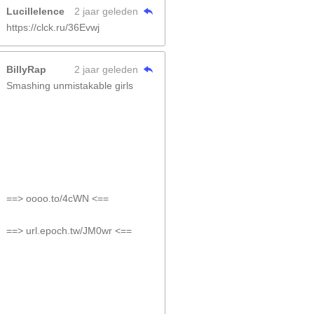
Lucillelence
2 jaar geleden
https://clck.ru/36Evwj
BillyRap
2 jaar geleden
Smashing unmistakable girls
==> oooo.to/4cWN <==
==> url.epoch.tw/JM0wr <==