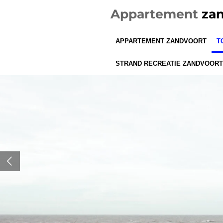
Ga
Appartement
zan
direct
naar
APPARTEMENT ZANDVOORT
T
de
hoofdinhoud
STRAND RECREATIE ZANDVOORT