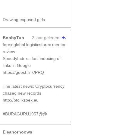
Drawing exposed girls
BobbyTub
2 jaar geleden
forex global logisticsforex mentor
review
SpeedyIndex - fast indexing of
links in Google
https://guest.link/PRQ
The latest news: Cryptocurrency
chased new records
http://btc.ikzoek.eu
#BURAGURU1957@@
Eleanorhoows