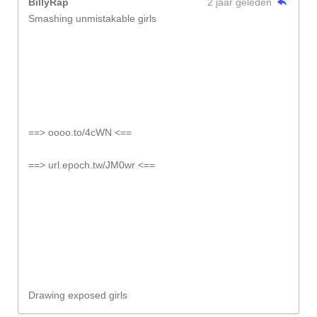
BillyRap
2 jaar geleden
Smashing unmistakable girls
==> oooo.to/4cWN <==
==> url.epoch.tw/JM0wr <==
Drawing exposed girls