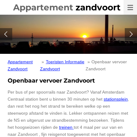
Appartement
zandvoort
Ga
direct
naar
de
hoofdinhoud
Appartement
»
Toeristen Informatie
»
Openbaar vervoer
Zandvoort
Zandvoort
Zandvoort
Openbaar vervoer Zandvoort
Per bus of per spoorrails naar Zandvoort? Vanaf Amsterdam
Centraal station bent u binnen 30 minuten op het
stationsplein
,
dan rest het nog het strand te bereiken welke op een
steenworp afstand te vinden is. Lekker ontspannen reizen met
de NS en uitgerust uw strandbestemming bezoeken. Tijdens
het hoogseizoen rijden de
treinen
tot 4 maal per uur van en
naar Zandvoort , fijn reisgenot toegewenst met het openbaar