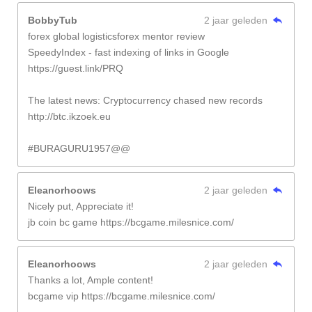
BobbyTub
2 jaar geleden
forex global logisticsforex mentor review
SpeedyIndex - fast indexing of links in Google
https://guest.link/PRQ
The latest news: Cryptocurrency chased new records
http://btc.ikzoek.eu
#BURAGURU1957@@
Eleanorhoows
2 jaar geleden
Nicely put, Appreciate it!
jb coin bc game https://bcgame.milesnice.com/
Eleanorhoows
2 jaar geleden
Thanks a lot, Ample content!
bcgame vip https://bcgame.milesnice.com/