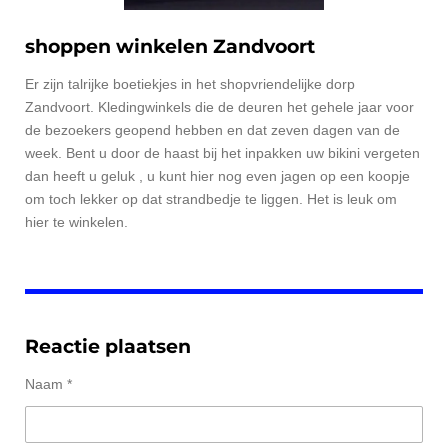
shoppen winkelen Zandvoort
Er zijn talrijke boetiekjes in het shopvriendelijke dorp
Zandvoort. Kledingwinkels die de deuren het gehele jaar voor
de bezoekers geopend hebben en dat zeven dagen van de
week. Bent u door de haast bij het inpakken uw bikini vergeten
dan heeft u geluk , u kunt hier nog even jagen op een koopje
om toch lekker op dat strandbedje te liggen. Het is leuk om
hier te winkelen.
Reactie plaatsen
Naam *