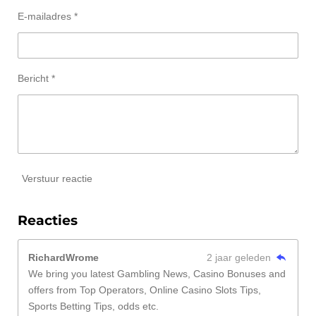
E-mailadres *
Bericht *
Verstuur reactie
Reacties
RichardWrome
2 jaar geleden
We bring you latest Gambling News, Casino Bonuses and
offers from Top Operators, Online Casino Slots Tips,
Sports Betting Tips, odds etc.