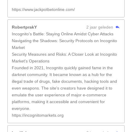
https://www.jackpotbetonline.com/
RobertprakY
2 jaar geleden
Incognito's Battle: Staying Online Amidst Cyber Attacks
Navigating the Shadows: Security Protocols on Incognito
Market
Security Measures and Risks: A Closer Look at Incognito
Market's Operations
Founded in 2021, Incognito quickly gained fame in the
darknet community. It became known as a hub for the
illegal trade of drugs, fake documents, hacking tools and
even weapons. The site's creators have designed it to
emulate the user experience of major e-commerce
platforms, making it accessible and convenient for
everyone.
https://incognitomarkets.org