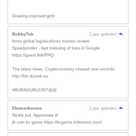
Drawing exposed girls
BobbyTub
2 jaar geleden
forex global logisticsforex mentor review
SpeedyIndex - fast indexing of links in Google
https://guest.link/PRQ
The latest news: Cryptocurrency chased new records
http://btc.ikzoek.eu
#BURAGURU1957@@
Eleanorhoows
2 jaar geleden
Nicely put, Appreciate it!
jb coin bc game https://bcgame.milesnice.com/