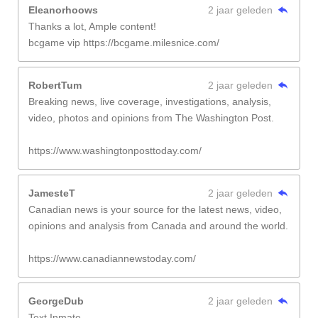
Eleanorhoows
2 jaar geleden
Thanks a lot, Ample content!
bcgame vip https://bcgame.milesnice.com/
RobertTum
2 jaar geleden
Breaking news, live coverage, investigations, analysis,
video, photos and opinions from The Washington Post.
https://www.washingtonposttoday.com/
JamesteT
2 jaar geleden
Canadian news is your source for the latest news, video,
opinions and analysis from Canada and around the world.
https://www.canadiannewstoday.com/
GeorgeDub
2 jaar geleden
Text Inmate