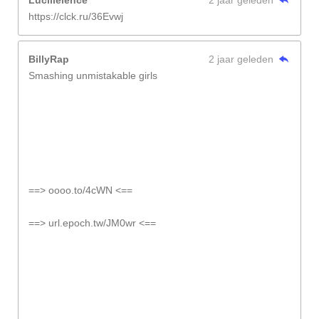
Lucillelence
2 jaar geleden
https://clck.ru/36Evwj
BillyRap
2 jaar geleden
Smashing unmistakable girls
==> oooo.to/4cWN <==
==> url.epoch.tw/JM0wr <==