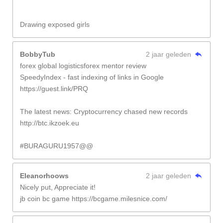
Drawing exposed girls
BobbyTub
2 jaar geleden
forex global logisticsforex mentor review
SpeedyIndex - fast indexing of links in Google
https://guest.link/PRQ
The latest news: Cryptocurrency chased new records
http://btc.ikzoek.eu
#BURAGURU1957@@
Eleanorhoows
2 jaar geleden
Nicely put, Appreciate it!
jb coin bc game https://bcgame.milesnice.com/