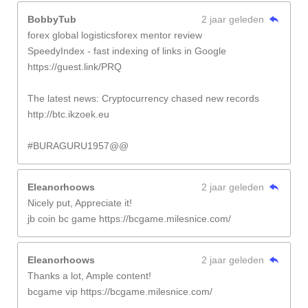
BobbyTub
2 jaar geleden
forex global logisticsforex mentor review
SpeedyIndex - fast indexing of links in Google
https://guest.link/PRQ
The latest news: Cryptocurrency chased new records
http://btc.ikzoek.eu
#BURAGURU1957@@
Eleanorhoows
2 jaar geleden
Nicely put, Appreciate it!
jb coin bc game https://bcgame.milesnice.com/
Eleanorhoows
2 jaar geleden
Thanks a lot, Ample content!
bcgame vip https://bcgame.milesnice.com/