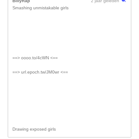
BillyRap
2 jaar geleden
Smashing unmistakable girls
==> oooo.to/4cWN <==
==> url.epoch.tw/JM0wr <==
Drawing exposed girls