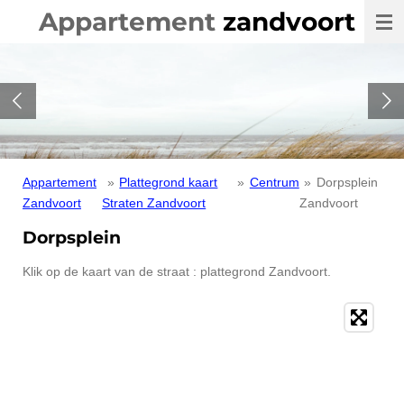
Appartement
zandvoort
Ga
direct
naar
de
hoofdinhoud
Appartement
»
Plattegrond kaart
»
Centrum
»
Dorpsplein
Zandvoort
Straten Zandvoort
Zandvoort
Dorpsplein
Klik op de kaart van de straat : plattegrond Zandvoort.