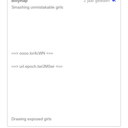
BillyRap
2 jaar geleden
Smashing unmistakable girls
==> oooo.to/4cWN <==
==> url.epoch.tw/JM0wr <==
Drawing exposed girls