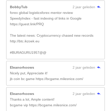
BobbyTub
2 jaar geleden
forex global logisticsforex mentor review
SpeedyIndex - fast indexing of links in Google
https://guest.link/PRQ
The latest news: Cryptocurrency chased new records
http://btc.ikzoek.eu
#BURAGURU1957@@
Eleanorhoows
2 jaar geleden
Nicely put, Appreciate it!
jb coin bc game https://bcgame.milesnice.com/
Eleanorhoows
2 jaar geleden
Thanks a lot, Ample content!
bcgame vip https://bcgame.milesnice.com/