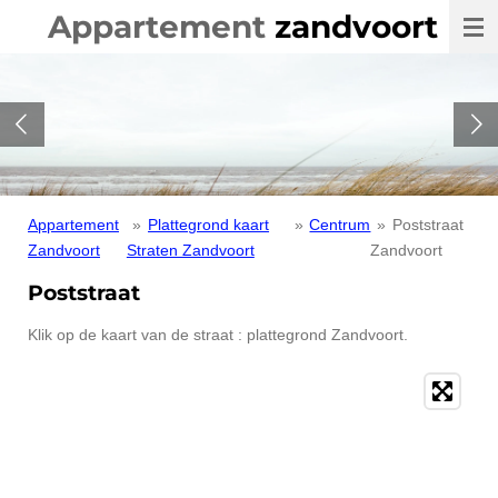
Appartement
zandvoort
Ga
direct
naar
de
hoofdinhoud
Appartement
»
Plattegrond kaart
»
Centrum
»
Poststraat
Zandvoort
Straten Zandvoort
Zandvoort
Poststraat
Klik op de kaart van de straat : plattegrond Zandvoort.