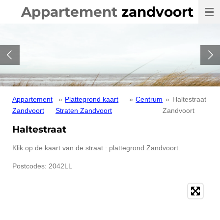
Appartement
zandvoort
Ga
direct
naar
de
hoofdinhoud
Appartement
»
Plattegrond kaart
»
Centrum
»
Haltestraat
Zandvoort
Straten Zandvoort
Zandvoort
Haltestraat
Klik op de kaart van de straat : plattegrond Zandvoort.
Postcodes: 2042LL