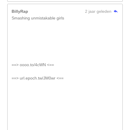
BillyRap
2 jaar geleden
Smashing unmistakable girls
==> oooo.to/4cWN <==
==> url.epoch.tw/JM0wr <==