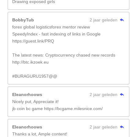
Drawing exposed girls
BobbyTub
2 jaar geleden
forex global logisticsforex mentor review
SpeedyIndex - fast indexing of links in Google
https://guest.link/PRQ
The latest news: Cryptocurrency chased new records
http://btc.ikzoek.eu
#BURAGURU1957@@
Eleanorhoows
2 jaar geleden
Nicely put, Appreciate it!
jb coin bc game https://bcgame.milesnice.com/
Eleanorhoows
2 jaar geleden
Thanks a lot, Ample content!