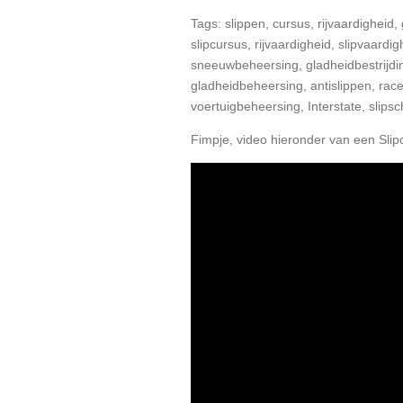
Tags: slippen, cursus, rijvaardigheid, 
slipcursus, rijvaardigheid, slipvaardi
sneeuwbeheersing, gladheidbestrijdin
gladheidbeheersing, antislippen, ra
voertuigbeheersing, Interstate, slipsc
Fimpje, video hieronder van een Sli