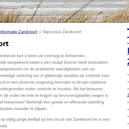
Informatie Zandvoort
»
Slipcursus Zandvoort
ort
Zandvoort kan u leren uw voertuig te beheersen.
tijk aangeleerd nadat u een stukje theorie heeft bestudeert.
laargestoomt om de praktische vaardigheden van uw
eweldige oefening om in glibberige situaties de controle over
ooit in een winterse omgeving bevinden is dit een sublieme
ondergronden onder controle te houden. Als het besturen
m dit onder de knie te krijgen op bevroren(gladde) wegen is
ef leerproces! Werkelijk een goede en efficiente opleiding
tuaties meester te blijven.
 vijftig jarige leeftijd op het circuit van Zandvoort en is een
reld.