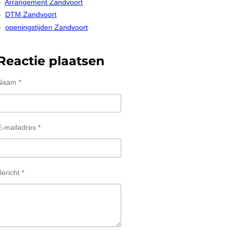
Arrangement Zandvoort
DTM Zandvoort
openingstijden Zandvoort
Reactie plaatsen
Naam *
E-mailadres *
ericht *