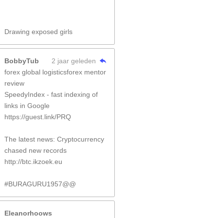
Drawing exposed girls
BobbyTub
2 jaar geleden
forex global logisticsforex mentor
review
SpeedyIndex - fast indexing of
links in Google
https://guest.link/PRQ
The latest news: Cryptocurrency
chased new records
http://btc.ikzoek.eu
#BURAGURU1957@@
Eleanorhoows