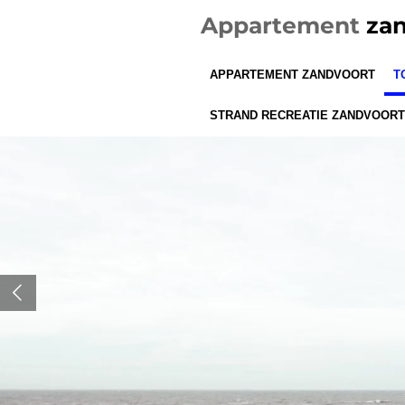
Ga
Appartement
zan
direct
naar
APPARTEMENT ZANDVOORT
T
de
hoofdinhoud
STRAND RECREATIE ZANDVOORT