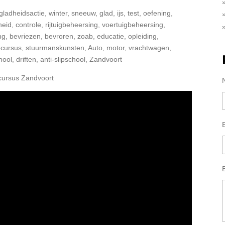
gladheidsactie, winter, sneeuw, glad, ijs, test, oefening,
gheid, controle, rijtuigbeheersing, voertuigbeheersing,
g, bevriezen, bevroren, zoab, educatie, opleiding,
cecursus, stuurmanskunsten, Auto, motor, vrachtwagen,
hool, driften, anti-slipschool, Zandvoort
pcursus Zandvoort
B