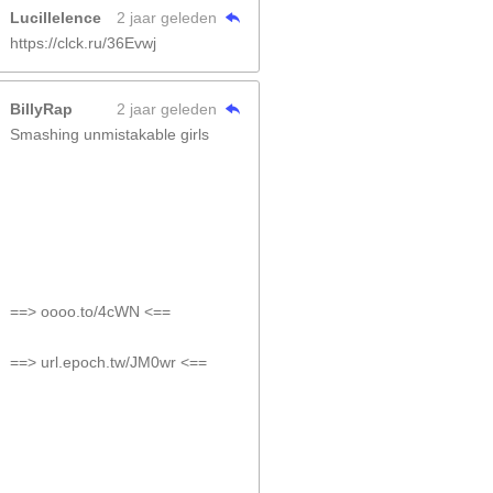
Lucillelence
2 jaar geleden
https://clck.ru/36Evwj
BillyRap
2 jaar geleden
Smashing unmistakable girls
==> oooo.to/4cWN <==
==> url.epoch.tw/JM0wr <==