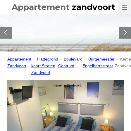
Appartement
zandvoort
Ga
direct
naar
de
hoofdinhoud
Appartement
»
Plattegrond
»
Boulevard
»
Burgemeester
»
Kame
Zandvoort
kaart Straten
Centrum
Engelbertsstraat
Zandvoo
Zandvoort